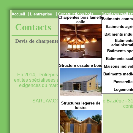
|
|
|
Accueil
L entreprise
Constructions bois
Dernieres realisa
Charpentes bois lamelle
Batiments comm
colle
Contacts
Batiments agri
Batiments indus
Devis de charpente pour particuliers
Batiment
administrat
Batiments spo
Batiments scol
Structure ossature bois
Maisons individ
Batiments medic
En 2014, l'entreprise Rivière Charpentes, premier fabri
entités spécialisées aux actvités complémentaires AV. 
Passerelle
exigences du marché de la construction bois, pour la pr
Logement
SARL AV.CO.BOIS - 4252 route de Baziège - 316
Structures legeres de
cont
loisirs