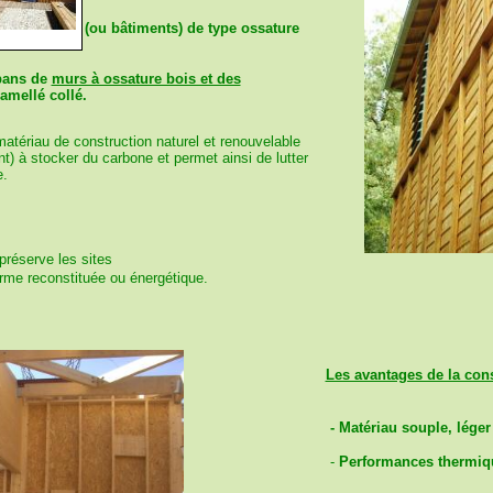
 des maisons
(ou bâtiments) de type ossature
pans de
murs à ossature bois et des
lamellé collé
.
 matériau de construction naturel et renouvelable
nt)
à stocker
du carbone et permet ainsi de lutter
e.
 préserve les sites
orme reconstituée ou énergétique.
Les avantages de la cons
- Matériau souple, léger 
-
Performances thermiq