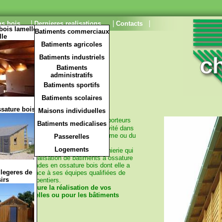
|
|
|
ns bois
Dernieres realisations
Contacts
bois lamelle
Batiments commerciaux
lle
ois
Batiments agricoles
Batiments industriels
Batiments
administratifs
Batiments sportifs
Batiments scolaires
ssature bois
Maisons individuelles
ujours su s'orienter vers des marchés porteurs
Batiments medicalises
Puis l'entreprise a diversifié son activité dans
 bois (technique de l'ossature plate-forme ou du
Passerelles
Logements
s les compétences techniques et d'ingénierie qui
ière pour la réalisation de bâtiments à ossature
 murs et façades en ossature bois dont elle a
 legeres de
le montage grâce à ses équipes qualifiées de
sirs
pagnons charpentiers.
BOIS
qui assure la réalisation de vos
ns individuelles ou pour les bâtiments