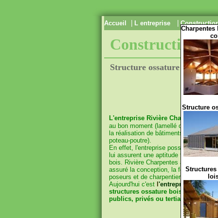
|
|
Accueil
L entreprise
Constructio
Charpentes 
co
Constructions b
Structure ossature bois
Structure o
L'entreprise Rivière Charpentes
a to
au bon moment (lamellé collé en 1963). 
la réalisation de bâtiments en ossature
poteau-poutre).
En effet, l'entreprise possède à la foi
lui assurent une aptitude toute particul
bois. Rivière Charpentes a réalisé des
Structures
assuré la conception, la fourniture et 
loi
poseurs et de charpentiers ou de com
Aujourd'hui c'est
l
'entreprise AV.CO. 
structures ossature bois pour maiso
publics, privés ou tertiaires.