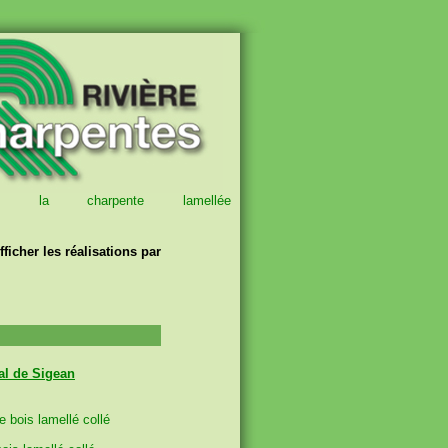
, la charpente lamellée
fficher les réalisations par
al de Sigean
e bois lamellé collé