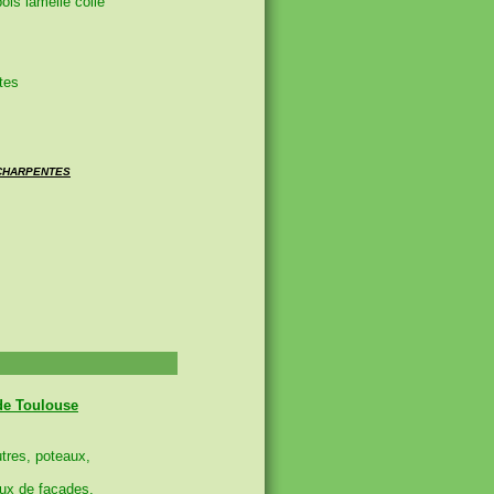
ois lamellé collé
ctes
 CHARPENTES
de Toulouse
utres, poteaux,
aux de façades,