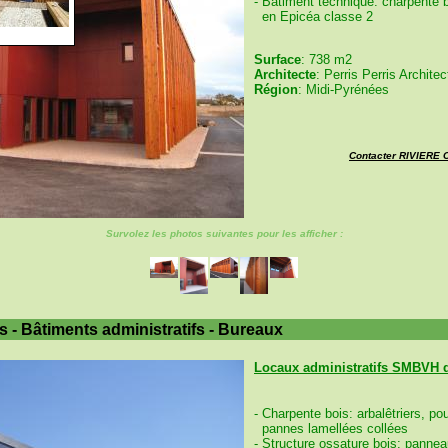
- Bâtiment technique: charpente b
en Epicéa classe 2
Surface
: 738 m2
Architecte
: Perris Perris Archite
Région
: Midi-Pyrénées
Contacter RIVIERE
Survolez les photos suivantes pour les afficher :
s - Bâtiments administratifs - Bureaux
Locaux administratifs SMBVH 
- Charpente bois: arbalêtriers, po
pannes lamellées collées
- Structure ossature bois: panne