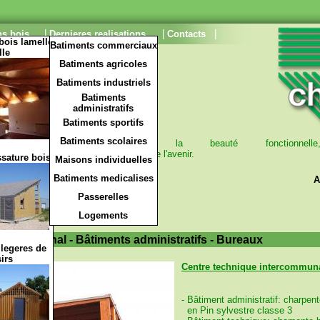
|
|
|
ns bois
Dernieres realisations
Contacts
bois lamelle
Batiments commerciaux
lle
ations
Batiments agricoles
Batiments industriels
Batiments
administratifs
Batiments sportifs
Batiments scolaires
tériau
:
expression de la beauté fonctionnelle
plus prometteuses des constructions de l'avenir.
ssature bois
Maisons individuelles
Batiments medicalises
A
Passerelles
Logements
tercommunal - Bâtiments administratifs - Bureaux
 legeres de
sirs
Centre technique intercommun
- Bâtiment administratif: charpent
en Pin sylvestre classe 3